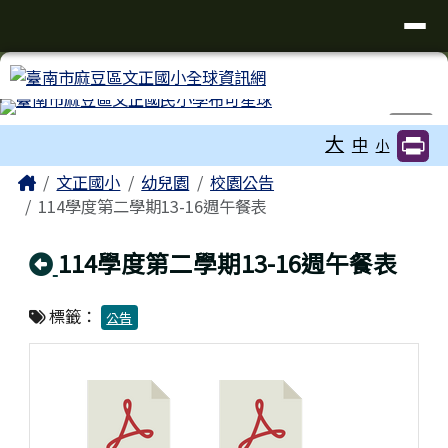
臺南市麻豆區文正國小全球資訊網
導覽列
跳至主內容區
工具列
⏸
大
中
小
頁尾區域
主內容區域
Home
文正國小
幼兒園
校園公告
114學度第二學期13-16週午餐表
回上頁
114學度第二學期13-16週午餐表
標籤：
公告