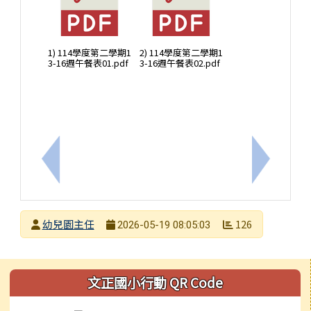
1) 114學度第二學期1
2) 114學度第二學期1
3-16週午餐表01.pdf
3-16週午餐表02.pdf
上一筆：臺南市麻豆區文正國民小學附設幼兒園 11
下一筆：
發布者
幼兒園主任
126
2026-05-19 08:05:03
發布日期
瀏覽次數
左邊區域內容
文正國小行動 QR Code