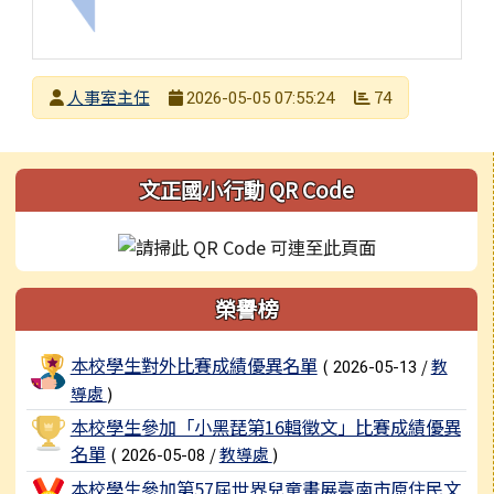
上一筆：公告市府函轉115年地方公職人員選舉中
發布者
人事室主任
74
2026-05-05 07:55:24
發布日期
瀏覽次數
左邊區域內容
文正國小行動 QR Code
榮譽榜
榮譽榜列表
本校學生對外比賽成績優異名單
(
/
教
2026-05-13
導處
)
本校學生參加「小黑琵第16輯徵文」比賽成績優異
名單
(
/
教導處
)
2026-05-08
本校學生參加第57屆世界兒童畫展臺南市原住民文