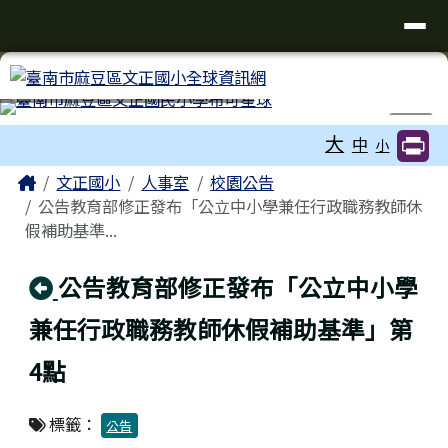
臺南市麻豆區文正國小全球資訊網
導覽列
跳至主內容區
工具列
⏸
大
中
小
頁尾區域
主內容區域
Home
文正國小
人事室
校園公告
公告教育部修正發布「公立中小學兼任行政職務教師休
假補助基準...
回上頁
公告教育部修正發布「公立中小學
兼任行政職務教師休假補助基準」第
4點
標籤：
公告