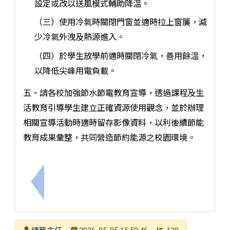
設定或改以送風模式輔助降溫。
（三）使用冷氣時關閉門窗並適時拉上窗簾，減
少冷氣外洩及熱源進入。
（四）於學生放學前適時關閉冷氣，善用餘溫，
以降低尖峰用電負載。
五、請各校加強節水節電教育宣導，透過課程及生
活教育引導學生建立正確資源使用觀念，並於辦理
相關宣導活動時適時留存影像資料，以利後續節能
教育成果彙整，共同營造節約能源之校園環境。
上一筆：116年度臺南市社區營造徵選須知
發布者
總務主任
129