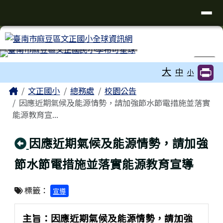
臺南市麻豆區文正國小全球資訊網
導覽列
跳至主內容區
工具列
⏸
大
中
小
頁尾區域
主內容區域
Home
文正國小
總務處
校園公告
因應近期氣候及能源情勢，請加強節水節電措施並落實
能源教育宣...
回上頁
因應近期氣候及能源情勢，請加強
節水節電措施並落實能源教育宣導
標籤：
宣導
主旨：因應近期氣候及能源情勢，請加強