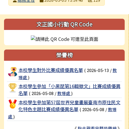
2026-05-05 15:59:46
發布日期
瀏覽次數
左邊區域內容
文正國小行動 QR Code
榮譽榜
榮譽榜列表
本校學生對外比賽成績優異名單
(
/
教
2026-05-13
導處
)
本校學生參加「小黑琵第16輯徵文」比賽成績優異
名單
(
/
教導處
)
2026-05-08
本校學生參加第57屆世界兒童畫展臺南市原住民文
化特色主題比賽成績優異名單
(
/
教導
2026-05-08
處
)
《
點此觀看完整榮譽榜
》