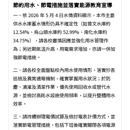
節約用水、節電措施並落實能源教育宣導
一、依 2026 年 5 月 4 日水情資料顯示，本市主要
供水水庫蓄水情形仍具不確定性（如曾文水庫約
12.54%、烏山頭水庫約 52.99%、南化水庫約
34.75%），請各校審慎因應並強化用水管理作
為；另近期氣溫升高，用電需求增加，亦請一併加
強節電措施。
二、請各校全面盤點校內用水使用情形，落實抄表
巡檢及異常通報機制，確實掌握用水狀況；於防
塵、澆灌及清潔作業，優先使用回收水或替代水
源，並檢討高耗水設施使用頻率，以提升整體用水
效率。
三、請持續辦理電價試算及檢討電表計價方式，並
落實節電管理措施，包括下班後確實關閉各項電源